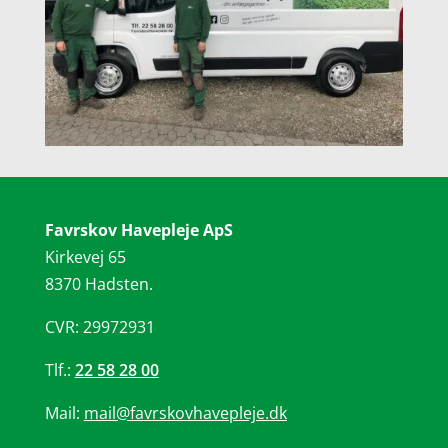
Favrskov Havepleje ApS
Kirkevej 65
8370 Hadsten.
CVR: 29972931
Tlf.:
22 58 28 00
Mail:
mail@favrskovhavepleje.dk