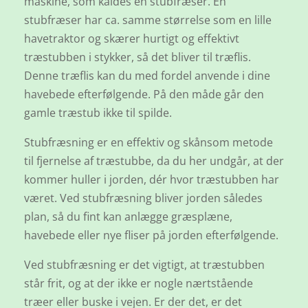
maskine, som kaldes en stubfræser. En
stubfræser har ca. samme størrelse som en lille
havetraktor og skærer hurtigt og effektivt
træstubben i stykker, så det bliver til træflis.
Denne træflis kan du med fordel anvende i dine
havebede efterfølgende. På den måde går den
gamle træstub ikke til spilde.
Stubfræsning er en effektiv og skånsom metode
til fjernelse af træstubbe, da du her undgår, at der
kommer huller i jorden, dér hvor træstubben har
været. Ved stubfræsning bliver jorden således
plan, så du fint kan anlægge græsplæne,
havebede eller nye fliser på jorden efterfølgende.
Ved stubfræsning er det vigtigt, at træstubben
står frit, og at der ikke er nogle nærtstående
træer eller buske i vejen. Er der det, er det