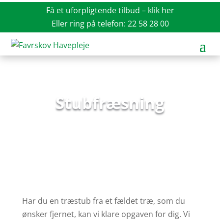
Få et uforpligtende tilbud – klik her
Eller ring på telefon:
22 58 28 00
Stubfræsning
Har du en træstub fra et fældet træ, som du
ønsker fjernet, kan vi klare opgaven for dig. Vi